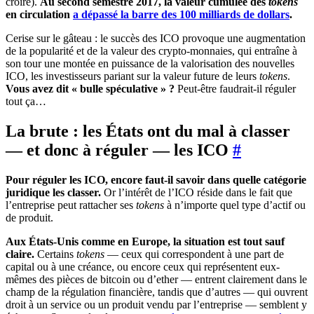
croire).
Au second semestre 2017, la valeur cumulée des
tokens
en circulation
a dépassé la barre des 100 milliards de dollars
.
Cerise sur le gâteau : le succès des ICO provoque une augmentation
de la popularité et de la valeur des crypto-monnaies, qui entraîne à
son tour une montée en puissance de la valorisation des nouvelles
ICO, les investisseurs pariant sur la valeur future de leurs
tokens
.
Vous avez dit « bulle spéculative » ?
Peut-être faudrait-il réguler
tout ça…
La brute : les États ont du mal à classer
— et donc à réguler — les ICO
#
Pour réguler les ICO, encore faut-il savoir dans quelle catégorie
juridique les classer.
Or l’intérêt de l’ICO réside dans le fait que
l’entreprise peut rattacher ses
tokens
à n’importe quel type d’actif ou
de produit.
Aux États-Unis comme en Europe, la situation est tout sauf
claire.
Certains
tokens
— ceux qui correspondent à une part de
capital ou à une créance, ou encore ceux qui représentent eux-
mêmes des pièces de bitcoin ou d’ether — entrent clairement dans le
champ de la régulation financière, tandis que d’autres — qui ouvrent
droit à un service ou un produit vendu par l’entreprise — semblent y