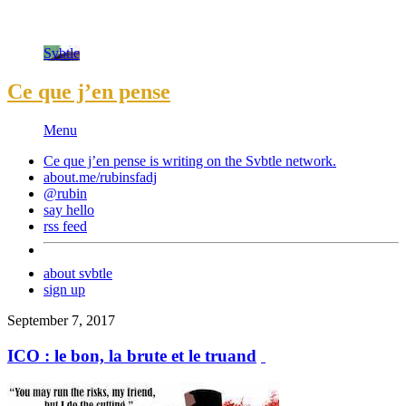
Svbtle
Ce que j’en pense
Menu
Ce que j’en pense is writing on the
Svbtle
network.
about.me/rubinsfadj
@rubin
say hello
rss feed
about svbtle
sign up
September 7, 2017
ICO : le bon, la brute et le truand