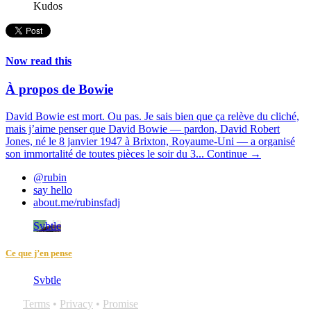
Kudos
Now read this
À propos de Bowie
David Bowie est mort. Ou pas. Je sais bien que ça relève du cliché,
mais j’aime penser que David Bowie — pardon, David Robert
Jones, né le 8 janvier 1947 à Brixton, Royaume-Uni — a organisé
son immortalité de toutes pièces le soir du 3...
Continue →
@rubin
say hello
about.me/rubinsfadj
Svbtle
Ce que j’en pense
Svbtle
Terms
•
Privacy
•
Promise