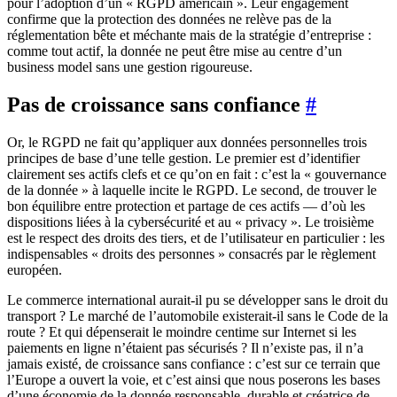
pour l’adoption d’un « RGPD américain ». Leur engagement
confirme que la protection des données ne relève pas de la
réglementation bête et méchante mais de la stratégie d’entreprise :
comme tout actif, la donnée ne peut être mise au centre d’un
business model sans une gestion rigoureuse.
Pas de croissance sans confiance
#
Or, le RGPD ne fait qu’appliquer aux données personnelles trois
principes de base d’une telle gestion. Le premier est d’identifier
clairement ses actifs clefs et ce qu’on en fait : c’est la « gouvernance
de la donnée » à laquelle incite le RGPD. Le second, de trouver le
bon équilibre entre protection et partage de ces actifs — d’où les
dispositions liées à la cybersécurité et au « privacy ». Le troisième
est le respect des droits des tiers, et de l’utilisateur en particulier : les
indispensables « droits des personnes » consacrés par le règlement
européen.
Le commerce international aurait-il pu se développer sans le droit du
transport ? Le marché de l’automobile existerait-il sans le Code de la
route ? Et qui dépenserait le moindre centime sur Internet si les
paiements en ligne n’étaient pas sécurisés ? Il n’existe pas, il n’a
jamais existé, de croissance sans confiance : c’est sur ce terrain que
l’Europe a ouvert la voie, et c’est ainsi que nous poserons les bases
d’une économie de la donnée responsable, durable et créatrice de