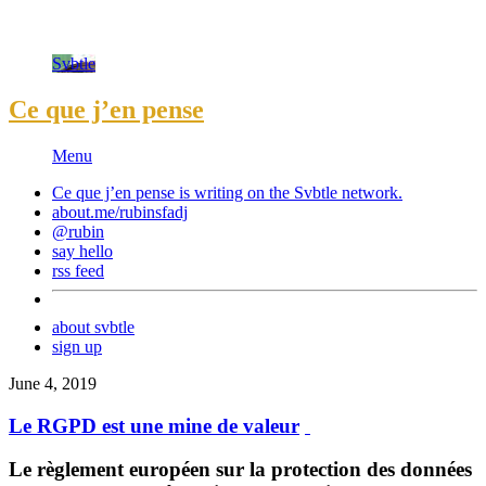
Svbtle
Ce que j’en pense
Menu
Ce que j’en pense is writing on the
Svbtle
network.
about.me/rubinsfadj
@rubin
say hello
rss feed
about svbtle
sign up
June 4, 2019
Le RGPD est une mine de valeur
Le règlement européen sur la protection des données