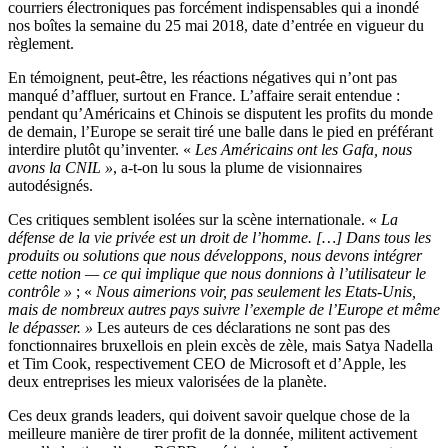
courriers électroniques pas forcément indispensables qui a inondé
nos boîtes la semaine du 25 mai 2018, date d’entrée en vigueur du
règlement.
En témoignent, peut-être, les réactions négatives qui n’ont pas
manqué d’affluer, surtout en France. L’affaire serait entendue :
pendant qu’Américains et Chinois se disputent les profits du monde
de demain, l’Europe se serait tiré une balle dans le pied en préférant
interdire plutôt qu’inventer. «
Les Américains ont les Gafa, nous
avons la CNIL »
, a-t-on lu sous la plume de visionnaires
autodésignés.
Ces critiques semblent isolées sur la scène internationale. «
La
défense de la vie privée est un droit de l’homme. […] Dans tous les
produits ou solutions que nous développons, nous devons intégrer
cette notion — ce qui implique que nous donnions à l’utilisateur le
contrôle »
; «
Nous aimerions voir, pas seulement les Etats-Unis,
mais de nombreux autres pays suivre l’exemple de l’Europe et même
le dépasser. »
Les auteurs de ces déclarations ne sont pas des
fonctionnaires bruxellois en plein excès de zèle, mais Satya Nadella
et Tim Cook, respectivement CEO de Microsoft et d’Apple, les
deux entreprises les mieux valorisées de la planète.
Ces deux grands leaders, qui doivent savoir quelque chose de la
meilleure manière de tirer profit de la donnée, militent activement