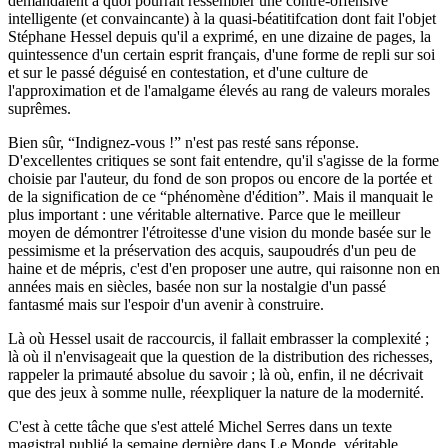
demandaient à quoi pourrait ressembler une contre-offensive
intelligente (et convaincante) à la quasi-béatitifcation dont fait l'objet
Stéphane Hessel depuis qu'il a exprimé, en une dizaine de pages, la
quintessence d'un certain esprit français, d'une forme de repli sur soi
et sur le passé déguisé en contestation, et d'une culture de
l'approximation et de l'amalgame élevés au rang de valeurs morales
suprêmes.
Bien sûr, “Indignez-vous !” n'est pas resté sans réponse.
D'excellentes critiques se sont fait entendre, qu'il s'agisse de la forme
choisie par l'auteur, du fond de son propos ou encore de la portée et
de la signification de ce “phénomène d'édition”. Mais il manquait le
plus important : une véritable alternative. Parce que le meilleur
moyen de démontrer l'étroitesse d'une vision du monde basée sur le
pessimisme et la préservation des acquis, saupoudrés d'un peu de
haine et de mépris, c'est d'en proposer une autre, qui raisonne non en
années mais en siècles, basée non sur la nostalgie d'un passé
fantasmé mais sur l'espoir d'un avenir à construire.
Là où Hessel usait de raccourcis, il fallait embrasser la complexité ;
là où il n'envisageait que la question de la distribution des richesses,
rappeler la primauté absolue du savoir ; là où, enfin, il ne décrivait
que des jeux à somme nulle, réexpliquer la nature de la modernité.
C'est à cette tâche que s'est attelé Michel Serres dans un texte
magistral publié la semaine dernière dans Le Monde, véritable