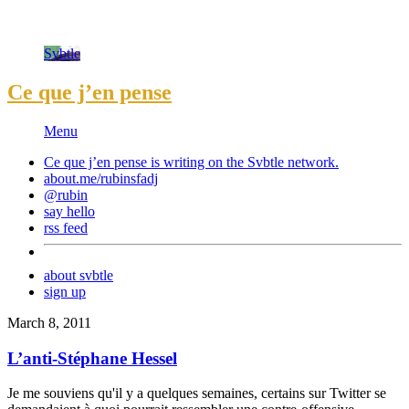
Svbtle
Ce que j’en pense
Menu
Ce que j’en pense is writing on the
Svbtle
network.
about.me/rubinsfadj
@rubin
say hello
rss feed
about svbtle
sign up
March 8, 2011
L’anti-Stéphane Hessel
Je me souviens qu'il y a quelques semaines, certains sur Twitter se