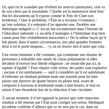
Or, quel est le scandale que révèlent les sources (anonymes, cela va
de soi) citées par le journaliste ? Quelle est la manoeuvre dont font
état les documents qu’il expose comme le Paty de Clam son
bordereau ? Que le problème, l’État en a reconnu l’existence ;
qu’une solution, il a entrepris d’en apporter une. Derrière une
rhétorique indignée (« C’est un fait exceptionnel dans l’histoire de
l’éducation nationale »), au-delà d’analogies à l’historique trop bien
connu pour être véritablement innocentes (« De la même façon qu’il
fait plaisir, dans d’autres circonstances, aux plus grandes fortunes
dont il est le porte-drapeau… »), on ne trouve rien d’autre que cela.
Une erreur humaine a été commise, qui condamne une dizaine de
personnes à redoubler une année de classe préparatoire si elles
décident d’exercer leur liberté religieuse ; ne serait-elle pas ici, la
rupture d’égalité ? Pour réparer cette erreur, des pistes sont explorées
; aucune n’est satisfaisante — sauf à considérer qu’il est satisfaisant
d’enfermer un étudiant pendant toute une journée pour lui faire
passer une épreuve de quatre heures en pleine nuit, avant de
composer à nouveau le lendemain matin à huit heures, le tout en
raison d’une étourderie lors de la rédaction d’une circulaire.
À aucun moment, il n’est rapporté la preuve que cette mauvaise
solution a été retenue par l’État pour corriger son erreur. Mediapart
lui-même confirme d’ailleurs que ce ne sera pas le cas, dans un