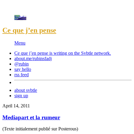
Svbtle
Ce que j’en pense
Menu
Ce que j’en pense is writing on the
Svbtle
network.
about.me/rubinsfadj
@rubin
say hello
rss feed
about svbtle
sign up
April 14, 2011
Mediapart et la rumeur
(Texte initialement publié sur Posterous)