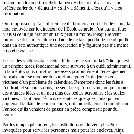
second article où est révélé le fameux « document » — mais on
préfère parler de « démenti » : s’il y a démenti, c’est qu’il y a eu
information.
On m’opposera qu’à la différence du bordereau du Paty de Clam, la
note envoyée par le directeur de l’École centrale n’est pas un faux.
Mais si celui qui brandit un faux peut au moins, lorsque le vent
tourne, se déclarer victime collatérale de la supercherie, celui qui lit
dans un acte authentique une accusation n’y figurant pas n’a même
pas cette excuse.
Les seules victimes dans cette affaire, ce ne sont ni la laïcité, qui est
un principe assez fondamental pour survivre à un oubli administratif,
ni la méritocratie, qui structure assez profondément l’enseignement
français pour se moquer du sort d’une poignée de jeunes gens
victimes d’un problème de calendrier. Remettons donc les faits à
l’endroit, et soucions-nous, ne serait-ce qu’un instant, un peu moins
des grandes idées et un peu plus des petites personnes : les seules
victimes, il faut bien l’écrire, ce sont ces quelques Juifs qui, en
apprenant la date de leur concours, ont immédiatement compris que
l’année qu’ils venaient de passer en prépa compterait pour du
beurre.
Par les temps qui courent, les institutions ne doivent plus être
invoquées pour servir les personnes mais pour les enclaver. Ainsi