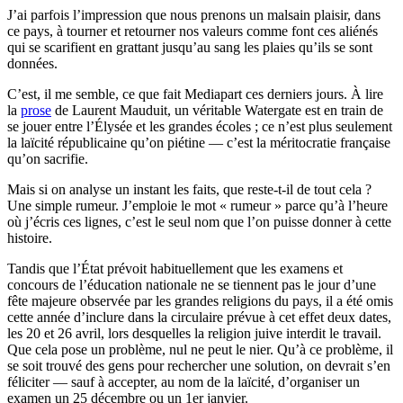
J’ai parfois l’impression que nous prenons un malsain plaisir, dans
ce pays, à tourner et retourner nos valeurs comme font ces aliénés
qui se scarifient en grattant jusqu’au sang les plaies qu’ils se sont
données.
C’est, il me semble, ce que fait Mediapart ces derniers jours. À lire
la
prose
de Laurent Mauduit, un véritable Watergate est en train de
se jouer entre l’Élysée et les grandes écoles ; ce n’est plus seulement
la laïcité républicaine qu’on piétine — c’est la méritocratie française
qu’on sacrifie.
Mais si on analyse un instant les faits, que reste-t-il de tout cela ?
Une simple rumeur. J’emploie le mot « rumeur » parce qu’à l’heure
où j’écris ces lignes, c’est le seul nom que l’on puisse donner à cette
histoire.
Tandis que l’État prévoit habituellement que les examens et
concours de l’éducation nationale ne se tiennent pas le jour d’une
fête majeure observée par les grandes religions du pays, il a été omis
cette année d’inclure dans la circulaire prévue à cet effet deux dates,
les 20 et 26 avril, lors desquelles la religion juive interdit le travail.
Que cela pose un problème, nul ne peut le nier. Qu’à ce problème, il
se soit trouvé des gens pour rechercher une solution, on devrait s’en
féliciter — sauf à accepter, au nom de la laïcité, d’organiser un
examen un 25 décembre ou un 1er janvier.