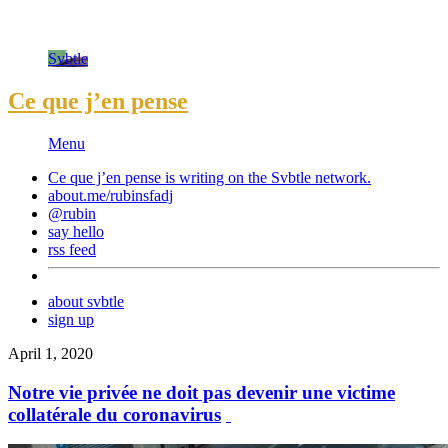
Svbtle
Ce que j’en pense
Menu
Ce que j’en pense is writing on the
Svbtle
network.
about.me/rubinsfadj
@rubin
say hello
rss feed
about svbtle
sign up
April 1, 2020
Notre vie privée ne doit pas devenir une victime
collatérale du coronavirus