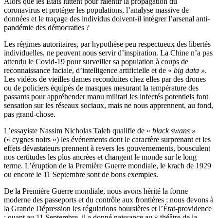
Alors que les États luttent pour ralentir la propagation du
coronavirus et protéger les populations, l’analyse massive de
données et le traçage des individus doivent-il intégrer l’arsenal anti-
pandémie des démocraties ?
Les régimes autoritaires, par hypothèse peu respectueux des libertés
individuelles, ne peuvent nous servir d’inspiration. La Chine n’a pas
attendu le Covid-19 pour surveiller sa population à coups de
reconnaissance faciale, d’intelligence artificielle et de «
big data »
.
Les vidéos de vieilles dames reconduites chez elles par des drones
ou de policiers équipés de masques mesurant la température des
passants pour appréhender manu militari les infectés potentiels font
sensation sur les réseaux sociaux, mais ne nous apprennent, au fond,
pas grand-chose.
L’essayiste Nassim Nicholas Taleb qualifie de «
black swans »
(« cygnes noirs ») les événements dont le caractère surprenant et les
effets dévastateurs prennent à revers les gouvernements, bousculent
nos certitudes les plus ancrées et changent le monde sur le long
terme. L’éruption de la Première Guerre mondiale, le krach de 1929
ou encore le 11 Septembre sont de bons exemples.
De la Première Guerre mondiale, nous avons hérité la forme
moderne des passeports et du contrôle aux frontières ; nous devons à
la Grande Dépression les régulations boursières et l’État-providence
; quant au 11 Septembre, il a donné naissance au « théâtre de la