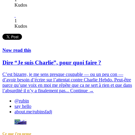
Kudos
1
Kudos
Now read this
Dire “Je suis Charlie”, pour quoi faire ?
C’est bizarre, je me sens presque coupable — ou un peu con —
d’avoir besoin d’écrire sur l’attentat contre Charlie Hebdo. Peut-être
parce qu’une voix en moi me répète que ça ne sert à rien et que dans
l’absurdité il n’y a finalement pas...
Continue →
@rubin
say hello
about.me/rubinsfadj
Svbtle
Ce que j’en pense