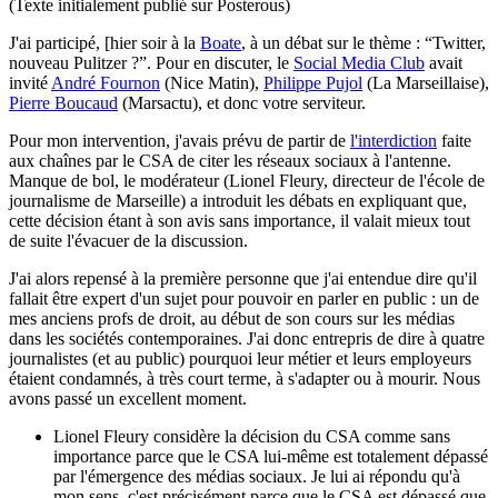
(Texte initialement publié sur Posterous)
J'ai participé, [hier soir à la
Boate
, à un débat sur le thème : “Twitter,
nouveau Pulitzer ?”. Pour en discuter, le
Social Media Club
avait
invité
André Fournon
(Nice Matin),
Philippe Pujol
(La Marseillaise),
Pierre Boucaud
(Marsactu), et donc votre serviteur.
Pour mon intervention, j'avais prévu de partir de
l'interdiction
faite
aux chaînes par le CSA de citer les réseaux sociaux à l'antenne.
Manque de bol, le modérateur (Lionel Fleury, directeur de l'école de
journalisme de Marseille) a introduit les débats en expliquant que,
cette décision étant à son avis sans importance, il valait mieux tout
de suite l'évacuer de la discussion.
J'ai alors repensé à la première personne que j'ai entendue dire qu'il
fallait être expert d'un sujet pour pouvoir en parler en public : un de
mes anciens profs de droit, au début de son cours sur les médias
dans les sociétés contemporaines. J'ai donc entrepris de dire à quatre
journalistes (et au public) pourquoi leur métier et leurs employeurs
étaient condamnés, à très court terme, à s'adapter ou à mourir. Nous
avons passé un excellent moment.
Lionel Fleury considère la décision du CSA comme sans
importance parce que le CSA lui-même est totalement dépassé
par l'émergence des médias sociaux. Je lui ai répondu qu'à
mon sens, c'est précisément parce que le CSA est dépassé que