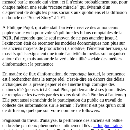
menacé par le monde qui vient ; et il n'existe probablement pas, pour
chaque métier, une seule “recette miracle” qui éviterait d'un
claquement de doigts les plans sociaux aux quotidiens et la diffusion
en boucle de “Secret Story” à TF1.
À Philippe Pujol, qui attendait l'arrivée massive des annonceurs
papier sur le web pour voir s'équilibrer les bilans comptables de la
PQR, j'ai répondu que le seul moyen de ne pas attendre jusqu'à
l'extinction était de recentrer les modèles économiques non plus sur
les anciens moyens de production (la rotative, l'émetteur hertzien), si
massifs qu'ils exigeaient que toute l'activité du médias soit organisée
autour d'eux, mais autour de la véritable utilité sociale des métiers
d'information : la pertinence.
En matière de flux d'information, de reportage factuel, la pertinence
est à rechercher dans le temps réel, c'est-à-dire en dehors des délais
archaïques de la presse papier et de l'inertie tragi-comique des
chaînes télé (pensez ici à Canal Plus, qui demande à ses journalistes
de remplacer les tweets par des textos destinés à être lus à l'antenne).
Elle peut aussi s'enrichir de la participation du public au travail de
collecte des informations sur le terrain : Twitter n'est pas qu'un outil
de diffusion, quel que soit votre nombre de followers.
S'agissant du travail d'analyse, la pertinence des anciens est battue
en brèche par deux phénomènes intimement liés :
la longue traine
,