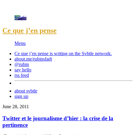
Svbtle
Ce que j’en pense
Menu
Ce que j’en pense is writing on the
Svbtle
network.
about.me/rubinsfadj
@rubin
say hello
rss feed
about svbtle
sign up
June 28, 2011
Twitter et le journalisme d’hier : la crise de la
pertinence